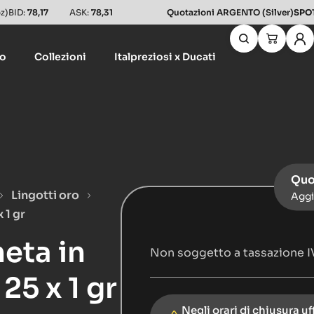
z)
BID:
78,17
ASK:
78,31
Quotazioni ARGENTO (Silver)
SPO
lo
Collezioni
Italpreziosi x Ducati
Quo
Lingotti oro
Aggi
 1 gr
eta in
Non soggetto a tassazione I
25 x 1 gr
Negli orari di chiusura uf