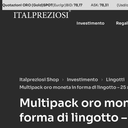
Quotazioni ORO (Gold)
SPOT
(Eur/gr)
BID:
78,17
ASK:
78,31
(Usd/o
Investimento
Rega
Italpreziosi Shop
Investimento
Lingotti
Multipack oro moneta in forma di lingotto – 25 x
Multipack oro mon
forma di lingotto – 