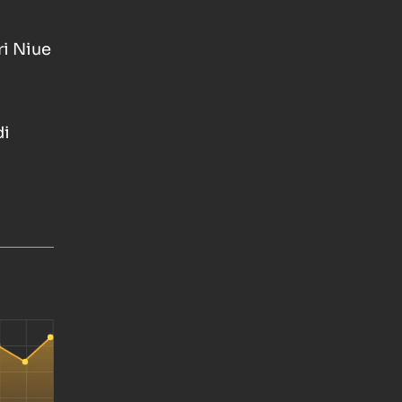
ri Niue
di