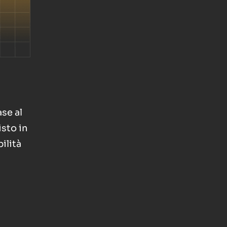
ase al
isto in
ilità