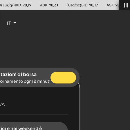
T
(Eur/gr)
BID:
78,17
ASK:
78,31
(Usd/oz)
BID:
78,17
ASK:
78,31
IT
tazioni di borsa
ornamento ogni 2 minuti
VA
fici e nei weekend è