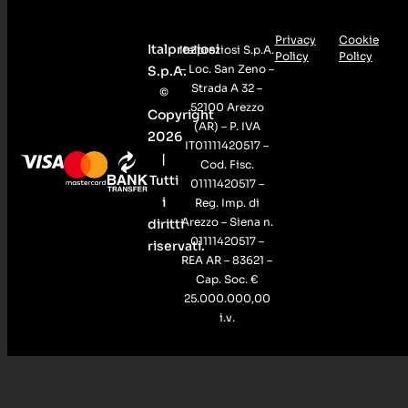
Privacy
Cookie
Italpreziosi
Italpreziosi S.p.A.
Policy
Policy
– Loc. San Zeno –
S.p.A.
Strada A 32 –
©
52100 Arezzo
Copyright
(AR) – P. IVA
2026
IT01111420517 –
|
Cod. Fisc.
Tutti
01111420517 –
i
Reg. Imp. di
Arezzo – Siena n.
diritti
01111420517 –
riservati.
REA AR – 83621 –
Cap. Soc. €
25.000.000,00
i.v.