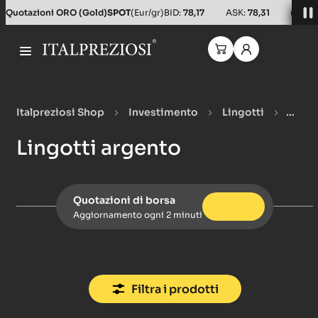
Salta al contenuto principale
Quotazioni ORO (Gold)
SPOT
(Eur/gr)
BID:
78,17
ASK:
78,31
(Usd/o
Italpreziosi Shop
Investimento
Lingotti
Lingotti argento
Lingotti argento
Quotazioni di borsa
Aggiornamento ogni 2 minuti
Filtra i prodotti