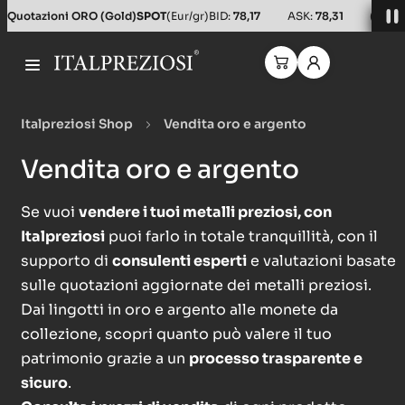
Quotazioni ORO (Gold)
SPOT
(Eur/gr)
BID:
78,17
ASK:
78,31
(Usd/o
Italpreziosi Shop
Vendita oro e argento
Vendita oro e argento
Se vuoi
vendere i tuoi metalli preziosi, con
Italpreziosi
puoi farlo in totale tranquillità, con il
supporto di
consulenti esperti
e valutazioni basate
sulle quotazioni aggiornate dei metalli preziosi.
Dai lingotti in oro e argento alle monete da
collezione, scopri quanto può valere il tuo
patrimonio grazie a un
processo trasparente e
sicuro
.