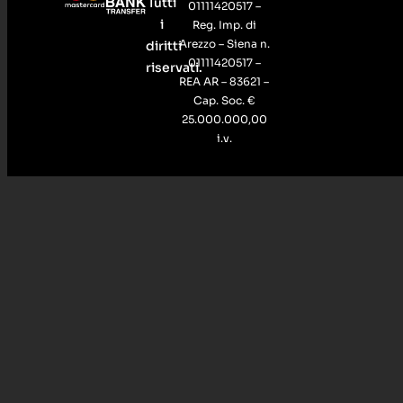
Tutti
01111420517 –
i
Reg. Imp. di
Arezzo – Siena n.
diritti
01111420517 –
riservati.
REA AR – 83621 –
Cap. Soc. €
25.000.000,00
i.v.