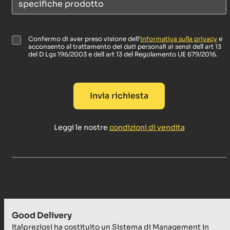
P
Confermo di aver preso visione dell’
informativa sulla privacy
e
acconsento al trattamento dei dati personali ai sensi dell art 13
r
del D Lgs 196/2003 e dell art 13 del Regolamento UE 679/2016.
i
v
a
c
Invia richiesta
y
p
o
l
Leggi le nostre
condizioni di vendita
i
c
y
*
Good Delivery
Italpreziosi ha costituito un Sistema di Management in