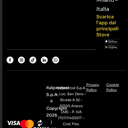
Italia
Scarica
l'app dai
principali
Store
Privacy
Cookie
Italpreziosi
Italpreziosi S.p.A.
Policy
Policy
– Loc. San Zeno –
S.p.A.
Strada A 32 –
©
52100 Arezzo
Copyright
(AR) – P. IVA
2026
IT01111420517 –
|
Cod. Fisc.