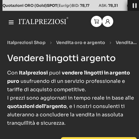
Quotazioni ORO (Gold)
SPOT
(Eur/gr)
BID:
78,17
ASK:
78,31
(Usd/o
Italpreziosi Shop
Vendita oro e argento
Vendita
lingotti
Vendere lingotti argento
Vendere lingotti argento
Con
Italpreziosi
puoi
vendere
lingotti in argento
puro
usufruendo di un servizio professionale e
tariffe di acquisto competitive.
I prezzi sono aggiornati in tempo reale in base alle
quotazioni dell’argento
, e
i nostri consulenti
ti
aiuteranno a concludere la vendita in assoluta
tranquillità e sicurezza.