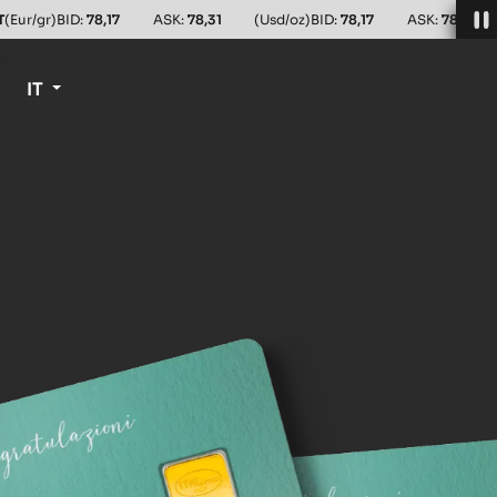
T
(Eur/gr)
BID:
78,17
ASK:
78,31
(Usd/oz)
BID:
78,17
ASK:
78,31
IT