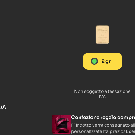
2 gr
Non soggetto a tassazione
IVA
IVA
Confezione regalo compre
Il lingotto verrà consegnato a
personalizzata Italpreziosi, s