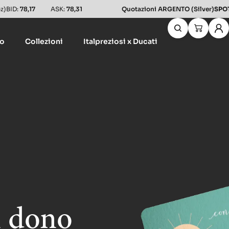
z)
BID:
78,17
ASK:
78,31
Quotazioni ARGENTO (Silver)
SPO
lo
Collezioni
Italpreziosi x Ducati
 dono