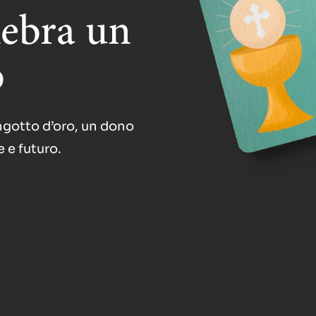
lebra un
o
ngotto d’oro, un dono
e e futuro.