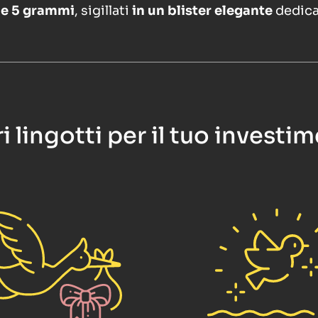
 e 5 grammi
, sigillati
in un blister elegante
dedica
ri lingotti per il tuo investi