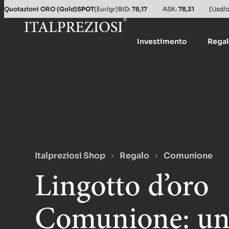
Salta al contenuto principale
Quotazioni ORO (Gold)
SPOT
(Eur/gr)
BID:
78,17
ASK:
78,31
(Usd/o
Investimento
Rega
Italpreziosi Shop
Regalo
Comunione
Lingotto d’oro
Comunione: un