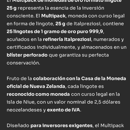
El
Multipack de monedas de oro formato lingote
25 g
representa la esencia de la inversión
consciente. El
Multipack
, moneda con curso legal
en forma de lingote,
25 g
de Italpreziosi, contiene
25 lingotes de 1 gramo de oro puro 999,9
,
acuñados en la
refinería Italpreziosi
, numerados y
certificados individualmente, y almacenados en un
blíster perforado
que garantiza su perfecta
conservación.
Fruto de la
colaboración con la Casa de la Moneda
oficial de Nueva Zelanda
, cada lingote es
reconocido como moneda
con curso legal en la
isla de Niue, con un valor nominal de 2,5 dólares
neozelandeses y
exento de IVA
.
Diseñado
para inversores exigentes
, el Multipack