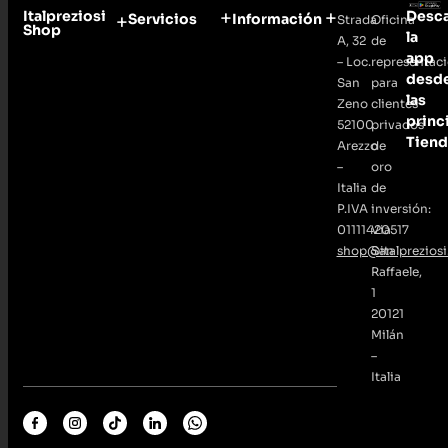
Italpreziosi
Desc
Servicios
Información
Strada
Oficina
Shop
la
A, 32
de
app
– Loc.
representac
desd
San
para
las
Zeno
clientes
princ
52100
privados
Tiend
Arezzo
de
–
oro
Italia
de
P.IVA
inversión:
01111420517
Via
shop@italpreziosi.
San
Raffaele,
1
20121
Milán
–
Italia