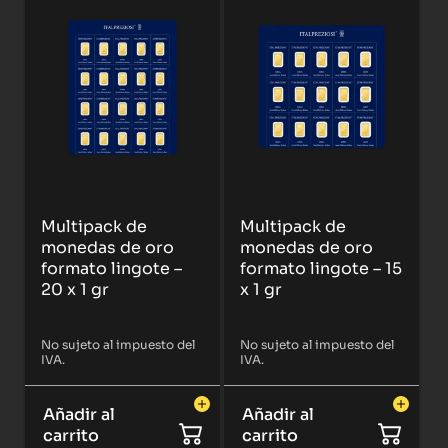
Multipack de
Multipack de
monedas de oro
monedas de oro
formato lingote –
formato lingote – 15
20 x 1 gr
x 1 gr
No sujeto al impuesto del
No sujeto al impuesto del
IVA.
IVA.
Añadir al
Añadir al
carrito
carrito