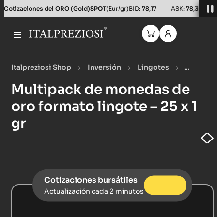
Cotizaciones del ORO (Gold)
SPOT
(Eur/gr)
BID:
78,17
ASK:
78,31
Italpreziosi Shop
Inversión
Lingotes
Lingotes de oro
Multipack de monedas de oro
Multipack de monedas de
formato lingote – 25 x 1 gr
oro formato lingote – 25 x 1
gr
Cotizaciones bursátiles
Actualización cada 2 minutos