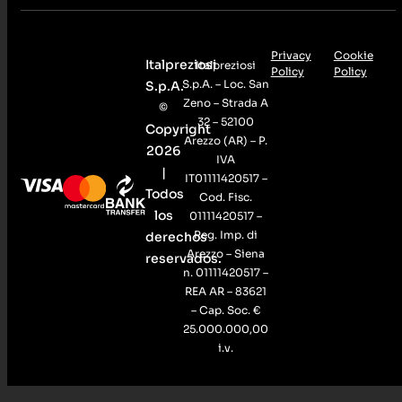
Privacy
Cookie
Italpreziosi
Italpreziosi
Policy
Policy
S.p.A. – Loc. San
S.p.A.
Zeno – Strada A
©
32 – 52100
Copyright
Arezzo (AR) – P.
2026
IVA
|
IT01111420517 –
Todos
Cod. Fisc.
los
01111420517 –
Reg. Imp. di
derechos
Arezzo – Siena
reservados.
n. 01111420517 –
REA AR – 83621
– Cap. Soc. €
25.000.000,00
i.v.