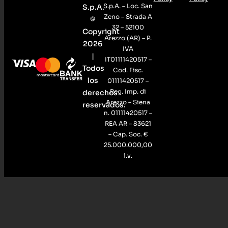
S.p.A. – Loc. San
S.p.A.
Zeno – Strada A
©
32 – 52100
Copyright
Arezzo (AR) – P.
2026
IVA
|
IT01111420517 –
Todos
Cod. Fisc.
los
01111420517 –
Reg. Imp. di
derechos
Arezzo – Siena
reservados.
n. 01111420517 –
REA AR – 83621
– Cap. Soc. €
25.000.000,00
i.v.