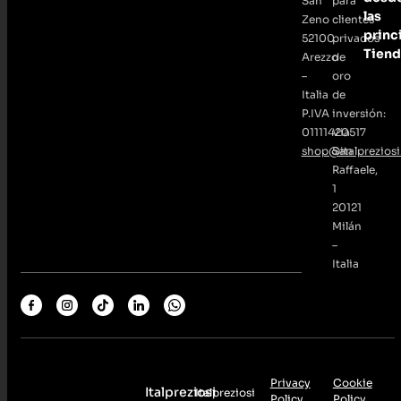
San
para
las
Zeno
clientes
princ
52100
privados
Tiend
Arezzo
de
–
oro
Italia
de
P.IVA
inversión:
01111420517
Via
shop@italpreziosi.
San
Raffaele,
1
20121
Milán
–
Italia
Privacy
Cookie
Italpreziosi
Italpreziosi
Policy
Policy