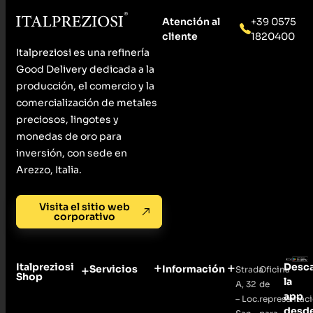
Atención al
+39 0575
cliente
1820400
Italpreziosi es una refinería
Good Delivery dedicada a la
producción, el comercio y la
comercialización de metales
preciosos, lingotes y
monedas de oro para
inversión, con sede en
Arezzo, Italia.
Visita el sitio web
corporativo
Italpreziosi
Desc
Servicios
Información
Strada
Oficina
Shop
la
A, 32
de
app
– Loc.
representac
desd