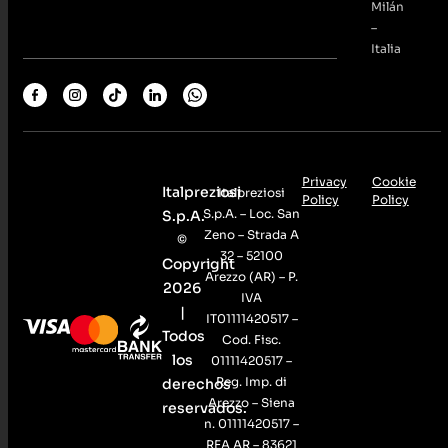
Milán
–
Italia
Privacy
Cookie
Italpreziosi
Italpreziosi
Policy
Policy
S.p.A. – Loc. San
S.p.A.
Zeno – Strada A
©
32 – 52100
Copyright
Arezzo (AR) – P.
2026
IVA
|
IT01111420517 –
Todos
Cod. Fisc.
los
01111420517 –
Reg. Imp. di
derechos
Arezzo – Siena
reservados.
n. 01111420517 –
REA AR – 83621