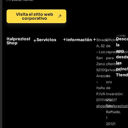
Visita el sitio web
corporativo
Italpreziosi
Desc
Servicios
Información
Strada
Oficina
Shop
la
A, 32
de
app
– Loc.
representac
desd
San
para
las
Zeno
clientes
princ
52100
privados
Tiend
Arezzo
de
–
oro
Italia
de
P.IVA
inversión:
01111420517
Via
shop@italpreziosi.
San
Raffaele,
1
20121