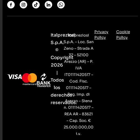
Privacy
Cookie
Italpreziosi
Italpreziosi
Policy
Policy
S.p.A. – Loc. San
S.p.A.
Zeno – Strada A
©
32 – 52100
Copyright
Arezzo (AR) – P.
2026
IVA
|
IT01111420517 –
Todos
Cod. Fisc.
los
01111420517 –
Reg. Imp. di
derechos
Arezzo – Siena
reservados.
n. 01111420517 –
REA AR – 83621
– Cap. Soc. €
25.000.000,00
i.v.