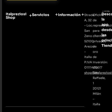
Italpreziosi
Desc
Servicios
Información
Strada
Oficina
Shop
la
A, 32
de
app
– Loc.
representac
desd
San
para
las
Zeno
clientes
princ
52100
privados
Tiend
Arezzo
de
–
oro
Italia
de
P.IVA
inversión:
01111420517
Via
shop@italpreziosi.
San
Raffaele,
1
20121
Milán
–
Italia