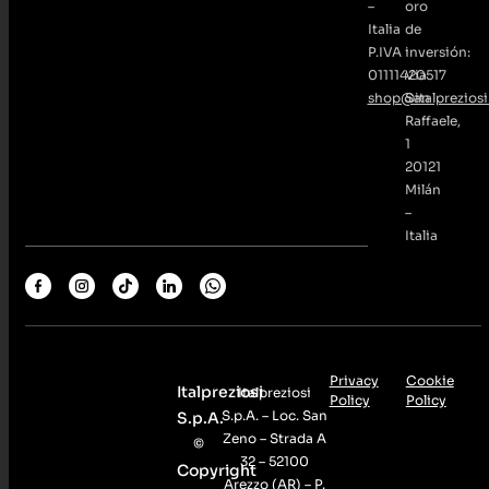
–
oro
Italia
de
P.IVA
inversión:
01111420517
Via
shop@italpreziosi.
San
Raffaele,
1
20121
Milán
–
Italia
Privacy
Cookie
Italpreziosi
Italpreziosi
Policy
Policy
S.p.A. – Loc. San
S.p.A.
Zeno – Strada A
©
32 – 52100
Copyright
Arezzo (AR) – P.