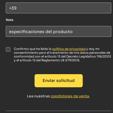
Nota
P
Confirmo que he leído la
política de privacidad
y doy mi
consentimiento para el tratamiento de mis datos personales de
r
conformidad con el artículo 13 del Decreto Legislativo 196/2003
i
y el artículo 13 del Reglamento UE 679/2016.
v
a
c
y
Enviar solicitud
p
o
l
Lea nuestras
condiciones de venta
.
i
c
y
*