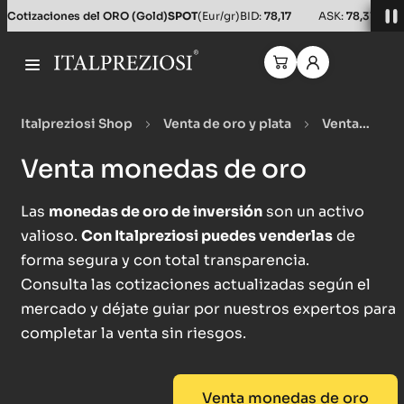
Cotizaciones del ORO (Gold)
SPOT
(Eur/gr)
BID:
78,17
ASK:
78,31
Italpreziosi Shop
Venta de oro y plata
Venta
monedas
Venta monedas de oro
Venta monedas de oro
Las
monedas de oro de inversión
son un activo
valioso.
Con Italpreziosi puedes venderlas
de
forma segura y con total transparencia.
Consulta las cotizaciones actualizadas según el
mercado y
déjate guiar por nuestros expertos
para
completar la venta sin riesgos.
Venta monedas de oro