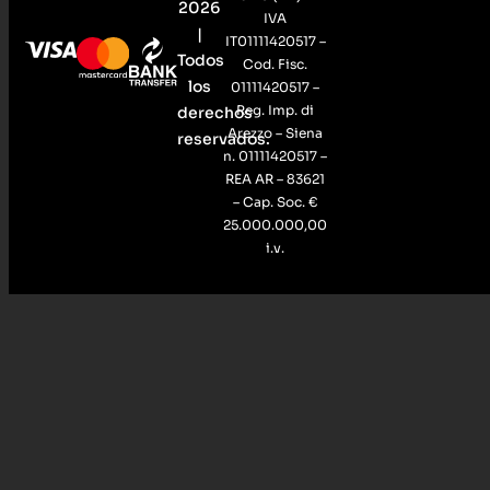
2026
IVA
|
IT01111420517 –
Todos
Cod. Fisc.
los
01111420517 –
Reg. Imp. di
derechos
Arezzo – Siena
reservados.
n. 01111420517 –
REA AR – 83621
– Cap. Soc. €
25.000.000,00
i.v.