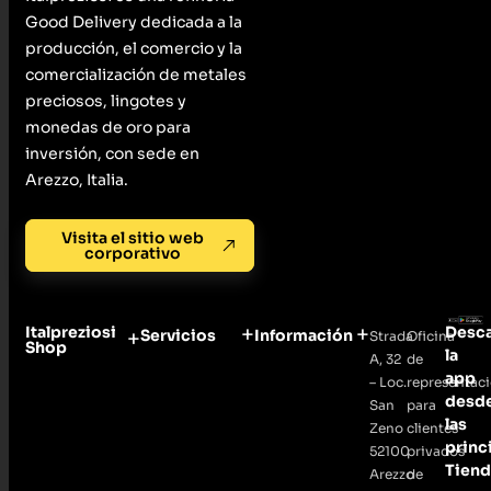
Good Delivery dedicada a la
producción, el comercio y la
comercialización de metales
preciosos, lingotes y
monedas de oro para
inversión, con sede en
Arezzo, Italia.
Visita el sitio web
corporativo
Italpreziosi
Desc
Servicios
Información
Strada
Oficina
Shop
la
A, 32
de
app
– Loc.
representac
desd
San
para
las
Zeno
clientes
princ
52100
privados
Tiend
Arezzo
de