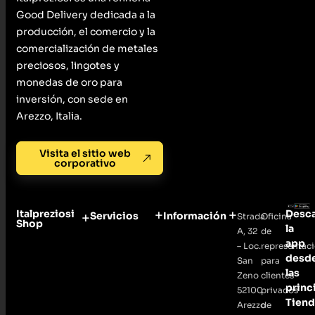
Good Delivery dedicada a la
producción, el comercio y la
comercialización de metales
preciosos, lingotes y
monedas de oro para
inversión, con sede en
Arezzo, Italia.
Visita el sitio web
corporativo
Italpreziosi
Desc
Servicios
Información
Strada
Oficina
Shop
la
A, 32
de
app
– Loc.
representac
desd
San
para
las
Zeno
clientes
princ
52100
privados
Tiend
Arezzo
de