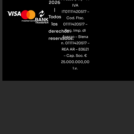
2026
IVA
|
IT01111420517 –
Todos
Cod. Fisc.
los
01111420517 –
Reg. Imp. di
derechos
Arezzo – Siena
reservados.
n. 01111420517 –
REA AR – 83621
– Cap. Soc. €
25.000.000,00
i.v.