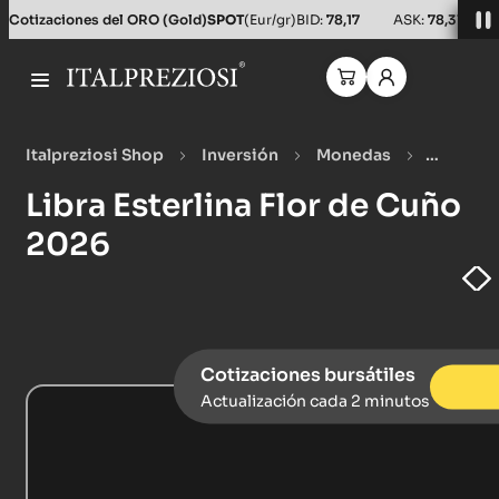
Cotizaciones del ORO (Gold)
SPOT
(Eur/gr)
BID:
78,17
ASK:
78,31
Italpreziosi Shop
Inversión
Monedas
Monedas de oro
Libra Esterlina Flor de Cuño 2026
Libra Esterlina Flor de Cuño
2026
Cotizaciones bursátiles
Actualización cada 2 minutos