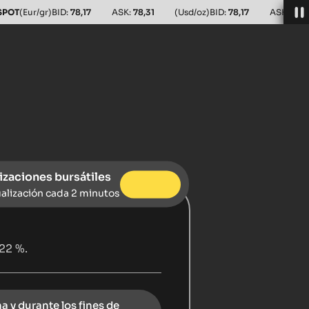
SPOT
(Eur/gr)
BID:
78,17
ASK:
78,31
(Usd/oz)
BID:
78,17
ASK:
78,3
izaciones bursátiles
alización cada 2 minutos
 22 %.
na y durante los fines de