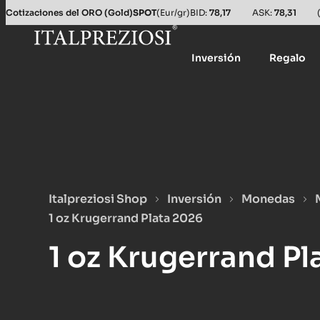
Cotizaciones del ORO (Gold)
SPOT
(Eur/gr)
BID:
78,17
ASK:
78,31
Inversión
Regalo
Italpreziosi Shop
Inversión
Monedas
1 oz Krugerrand Plata 2026
1 oz Krugerrand Pl