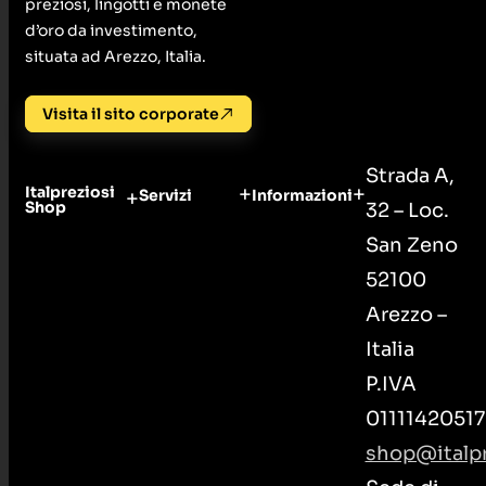
preziosi, lingotti e monete
d’oro da investimento,
situata ad Arezzo, Italia.
Visita il sito corporate
Strada A,
Italpreziosi
Servizi
Informazioni
Shop
32 – Loc.
San Zeno
52100
Arezzo –
Italia
P.IVA
01111420517
shop@italpr