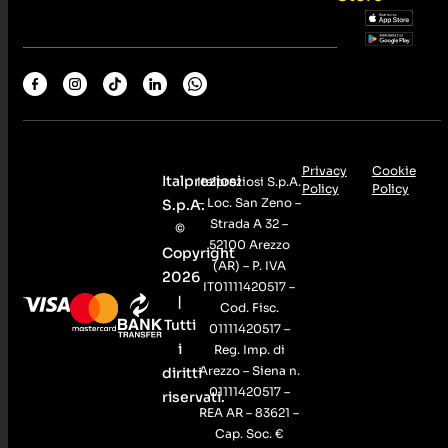
Privacy
Cookie
Italpreziosi
Italpreziosi S.p.A.
Policy
Policy
– Loc. San Zeno –
S.p.A.
Strada A 32 –
©
52100 Arezzo
Copyright
(AR) – P. IVA
2026
IT01111420517 –
|
Cod. Fisc.
Tutti
01111420517 –
i
Reg. Imp. di
Arezzo – Siena n.
diritti
01111420517 –
riservati.
REA AR – 83621 –
Cap. Soc. €