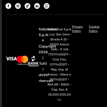
Privacy
Cookie
Italpreziosi
Italpreziosi S.p.A.
Policy
Policy
– Loc. San Zeno –
S.p.A.
Strada A 32 –
©
52100 Arezzo
Copyright
(AR) – P. IVA
2026
IT01111420517 –
|
Cod. Fisc.
Tutti
01111420517 –
i
Reg. Imp. di
Arezzo – Siena n.
diritti
01111420517 –
riservati.
REA AR – 83621 –
Cap. Soc. €
25.000.000,00
i.v.