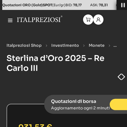
Salta al contenuto principale
Quotazioni ORO (Gold)
SPOT
(Eur/gr)
BID:
78,17
ASK:
78,31
(Usd/o
Italpreziosi Shop
Investimento
Monete
Monete oro
Sterlina d’Oro 2025 – Re Carlo III
Sterlina d’Oro 2025 – Re
Carlo III
Quotazioni di borsa
Aggiornamento ogni 2 minuti