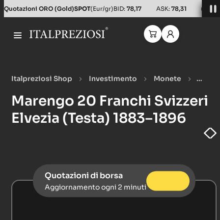
Salta al contenuto principale
Quotazioni ORO (Gold)
SPOT
(Eur/gr)
BID:
78,17
ASK:
78,31
(Usd/o
Italpreziosi Shop
Investimento
Monete
Monete oro
Marengo 20 Franchi Svizzeri Elvezia
Marengo 20 Franchi Svizzeri
(Testa) 1883–1896
Elvezia (Testa) 1883–1896
Quotazioni di borsa
Aggiornamento ogni 2 minuti