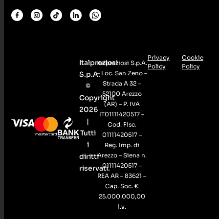
Privacy
Cookie
Italpreziosi
Italpreziosi S.p.A.
Policy
Policy
– Loc. San Zeno –
S.p.A.
Strada A 32 –
©
52100 Arezzo
Copyright
(AR) – P. IVA
2026
IT01111420517 –
|
Cod. Fisc.
Tutti
01111420517 –
i
Reg. Imp. di
Arezzo – Siena n.
diritti
01111420517 –
riservati.
REA AR – 83621 –
Cap. Soc. €
25.000.000,00
i.v.