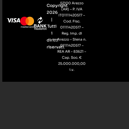
52100 Arezzo
Copyright
(AR) – P. IVA
2026
IT01111420517 –
|
Cod. Fisc.
Tutti
01111420517 –
i
Reg. Imp. di
Arezzo – Siena n.
diritti
01111420517 –
riservati.
REA AR – 83621 –
Cap. Soc. €
25.000.000,00
i.v.