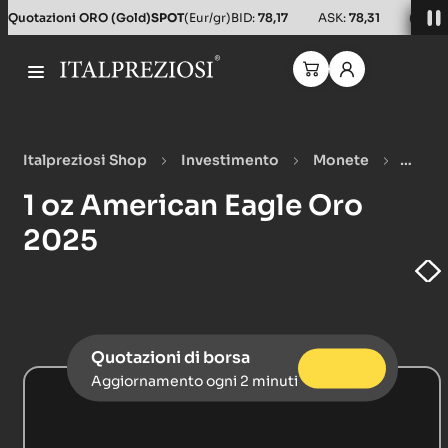
Salta al contenuto principale
Quotazioni ORO (Gold)
SPOT
(Eur/gr)
BID:
78,17
ASK:
78,31
(Usd/o
Italpreziosi Shop
Investimento
Monete
Monete oro
1 oz American Eagle Oro 2025
1 oz American Eagle Oro
2025
Quotazioni di borsa
Aggiornamento ogni 2 minuti