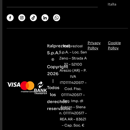
Italia
Privacy
Cookie
Italpreziosi
Italpreziosi
Policy
Policy
S.p.A. – Loc. San
S.p.A.
Zeno – Strada A
©
32 – 52100
Copyright
Arezzo (AR) – P.
2026
IVA
|
IT01111420517 –
Todos
Cod. Fisc.
los
01111420517 –
Reg. Imp. di
derechos
Arezzo – Siena
reservados.
n. 01111420517 –
REA AR – 83621
– Cap. Soc. €