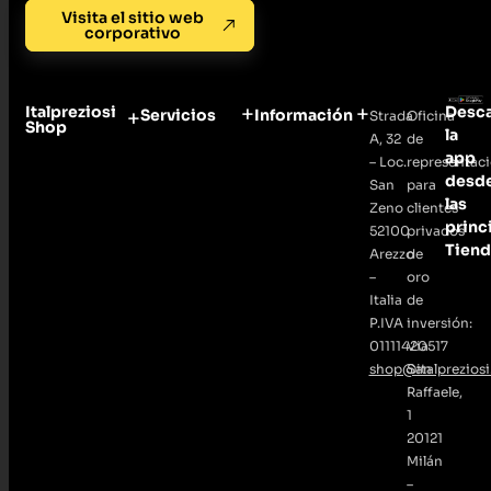
Visita el sitio web
corporativo
Italpreziosi
Desc
Servicios
Información
Strada
Oficina
Shop
la
A, 32
de
app
– Loc.
representac
desd
San
para
las
Zeno
clientes
princ
52100
privados
Tiend
Arezzo
de
–
oro
Italia
de
P.IVA
inversión:
01111420517
Via
shop@italpreziosi.
San
Raffaele,
1
20121
Milán
–