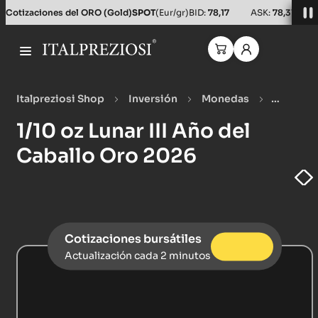
Cotizaciones del ORO (Gold)
SPOT
(Eur/gr)
BID:
78,17
ASK:
78,31
Italpreziosi Shop
Inversión
Monedas
Monedas de oro
1/10 oz Lunar III Año del Caballo Oro
1/10 oz Lunar III Año del
2026
Caballo Oro 2026
Cotizaciones bursátiles
Actualización cada 2 minutos