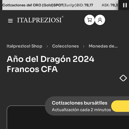
Salta al contenuto principale
Cotizaciones del ORO (Gold)
SPOT
(Eur/gr)
BID:
78,17
ASK:
78,31
Italpreziosi Shop
Colecciones
Monedas de
colección
Año del Dragón 2024 Francos CFA
Año del Dragón 2024
Francos CFA
Cotizaciones bursátiles
Actualización cada 2 minutos