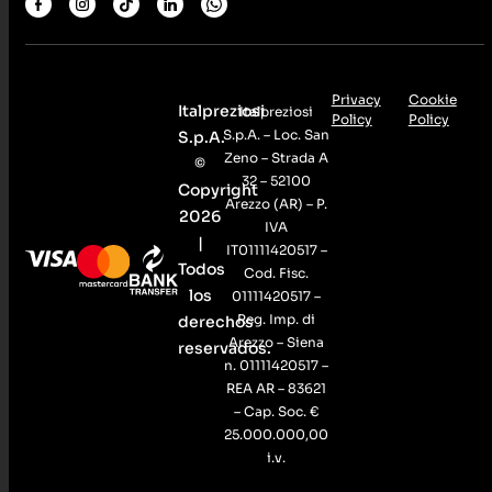
Privacy
Cookie
Italpreziosi
Italpreziosi
Policy
Policy
S.p.A. – Loc. San
S.p.A.
Zeno – Strada A
©
32 – 52100
Copyright
Arezzo (AR) – P.
2026
IVA
|
IT01111420517 –
Todos
Cod. Fisc.
los
01111420517 –
Reg. Imp. di
derechos
Arezzo – Siena
reservados.
n. 01111420517 –
REA AR – 83621
– Cap. Soc. €
25.000.000,00
i.v.