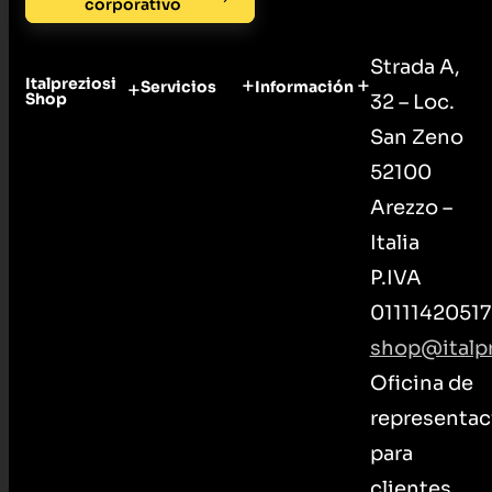
corporativo
Strada A,
Italpreziosi
Servicios
Información
Shop
32 – Loc.
San Zeno
52100
Arezzo –
Italia
P.IVA
01111420517
shop@italpr
Oficina de
representac
para
clientes