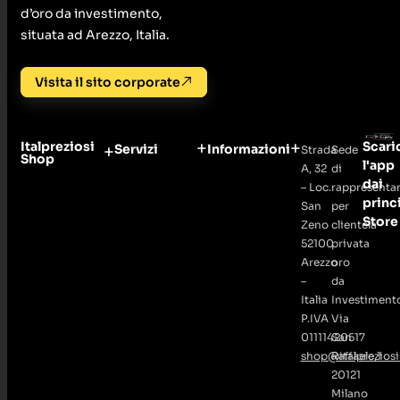
d’oro da investimento,
situata ad Arezzo, Italia.
Visita il sito corporate
Italpreziosi
Scari
Servizi
Informazioni
Strada
Sede
Shop
l'app
A, 32
di
dai
– Loc.
rappresenta
princ
San
per
Store
Zeno
clientela
52100
privata
Arezzo
oro
–
da
Italia
Investiment
P.IVA
Via
01111420517
San
shop@italpreziosi.
Raffaele,1
20121
Milano