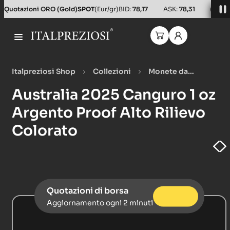
Quotazioni ORO (Gold)
SPOT
(Eur/gr)
BID:
78,17
ASK:
78,31
(Usd/o
Italpreziosi Shop
Collezioni
Monete da
collezione
Australia 2025 Canguro 1 oz Argento Proof
Australia 2025 Canguro 1 oz
Alto Rilievo Colorato
Argento Proof Alto Rilievo
Colorato
Quotazioni di borsa
Aggiornamento ogni 2 minuti