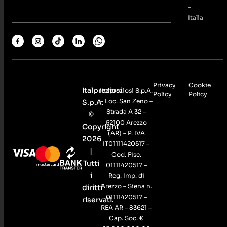
–
Italia
Privacy
Cookie
Italpreziosi
Italpreziosi S.p.A.
Policy
Policy
– Loc. San Zeno –
S.p.A.
Strada A 32 –
©
52100 Arezzo
Copyright
(AR) – P. IVA
2026
IT01111420517 –
|
Cod. Fisc.
Tutti
01111420517 –
i
Reg. Imp. di
Arezzo – Siena n.
diritti
01111420517 –
riservati.
REA AR – 83621 –
Cap. Soc. €