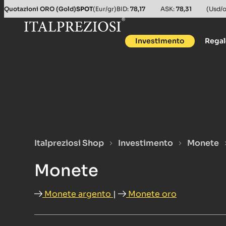
Quotazioni ORO (Gold)
SPOT
(Eur/gr)
BID:
78,17
ASK:
78,31
(Usd/o
Investimento
Rega
Italpreziosi Shop
Investimento
Monete
Monete
Monete argento
|
Monete oro