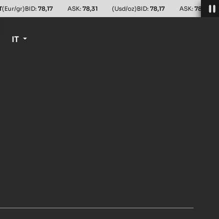
T
(Eur/gr)
BID:
78,17
ASK:
78,31
(Usd/oz)
BID:
78,17
ASK:
78,31
IT